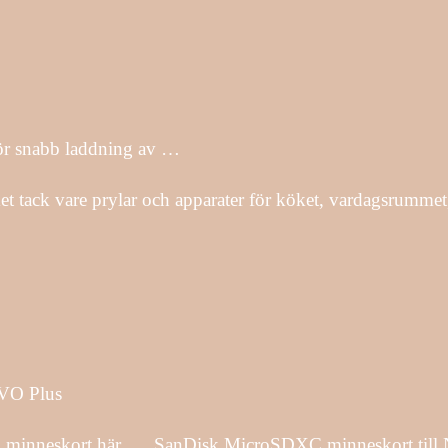
för snabb laddning av …
et tack vare prylar och apparater för köket, vardagsrummet,
VO Plus
minneskort här. … SanDisk MicroSDXC minneskort till 