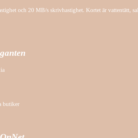
t och 20 MB/s skrivhastighet. Kortet är vattentätt, saltv
iganten
ia
a butiker
tOnNet