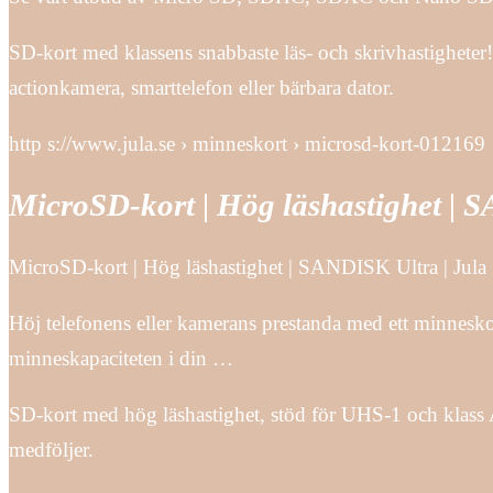
SD-kort med klassens snabbaste läs- och skrivhastigheter
actionkamera, smarttelefon eller bärbara dator.
http s://www.jula.se › minneskort › microsd-kort-012169
MicroSD-kort | Hög läshastighet | 
MicroSD-kort | Hög läshastighet | SANDISK Ultra | Jula
Höj telefonens eller kamerans prestanda med ett minne
minneskapaciteten i din …
SD-kort med hög läshastighet, stöd för UHS-1 och klass A
medföljer.