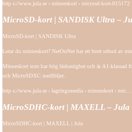
http s://www.jula.se › minneskort › microsd-kort-015172
MicroSD-kort | SANDISK Ultra – Ju
MicroSD-kort | SANDISK Ultra
Letar du minneskort? NetOnNet har ett brett utbud av minnes
Minneskort som har hög läshastighet och är A1-klassad
och MicroSDXC medföljer.
http s://www.jula.se › lagringsmedia › minneskort › mic…
MicroSDHC-kort | MAXELL – Jula
MicroSDHC-kort | MAXELL | Jula