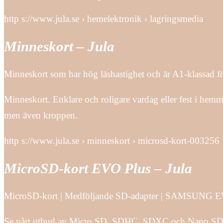
http s://www.jula.se › hemelektronik › lagringsmedia
Minneskort – Jula
Minneskort som har hög läshastighet och är A1-klassad 
Minneskort. Enklare och roligare vardag eller fest i hemm
men även kroppen.
http s://www.jula.se › minneskort › microsd-kort-003256
MicroSD-kort EVO Plus – Jula
MicroSD-kort | Medföljande SD-adapter | SAMSUNG E
Se vårt utbud av Micro SD, SDHC, SDXC och Nano SD 