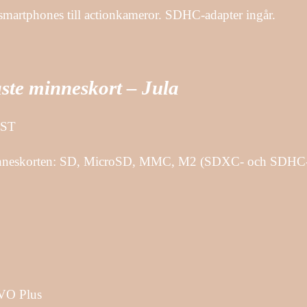
 smartphones till actionkameror. SDHC-adapter ingår.
aste minneskort – Jula
UST
minneskorten: SD, MicroSD, MMC, M2 (SDXC- och SDHC-kom
VO Plus