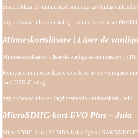
Snabbt klass 10-minneskort som kan användas i allt från
http s://www.jula.se › catalog › minneskortslasare-004384
Minneskortsläsare | Läser de vanlig
Minneskortsläsare | Läser de vanligaste minneskort | TR
Kompakt minneskortläsare som läser av de vanligaste 
med USB-C-uttag.
http s://www.jula.se › lagringsmedia › minneskort › mic…
MicroSDHC-kort EVO Plus – Jula
MicroSDHC-kort | 80 MB/s läshastighet | SAMSUNG E