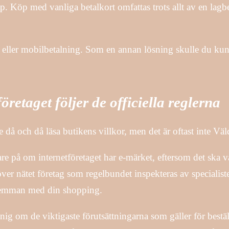
hop. Köp med vanliga betalkort omfattas trots allt av en l
eller mobilbetalning. Som en annan lösning skulle du kunn
retaget följer de officiella reglerna
då och då läsa butikens villkor, men det är oftast inte Väld
mare på om internetföretaget har e-märket, eftersom det ska 
över nätet företag som regelbundet inspekteras av specialis
dilemman med din shopping.
ig om de viktigaste förutsättningarna som gäller för bestäl