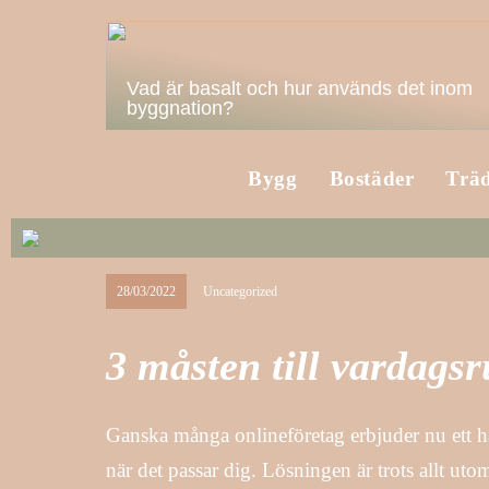
Vad är basalt och hur används det inom
byggnation?
Bygg
Bostäder
Trä
28/03/2022
Uncategorized
3 måsten till vardag
Ganska många onlineföretag erbjuder nu ett hav 
när det passar dig. Lösningen är trots allt ut