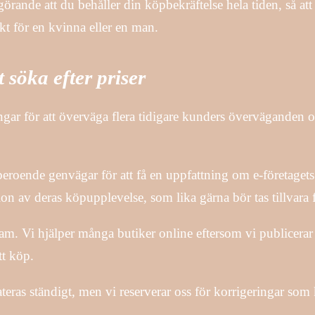
vgörande att du behåller din köpbekräftelse hela tiden, så a
ukt för en kvinna eller en man.
 söka efter priser
ingar för att överväga flera tidigare kunders överväganden o
beroende genvägar för att få en uppfattning om e-företaget
ion av deras köpupplevelse, som lika gärna bör tas tillvara 
lam. Vi hjälper många butiker online eftersom vi publicerar
tt köp.
ras ständigt, men vi reserverar oss för korrigeringar som k