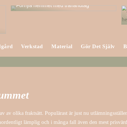
Förnya hemmet med trähandtag
dgård
Verkstad
Material
Gör Det Själv
B
srummet
av olika fraktsätt. Populärast är just nu utlämningsställen,
omordentligt lämplig och i många fall även den mest prisvär