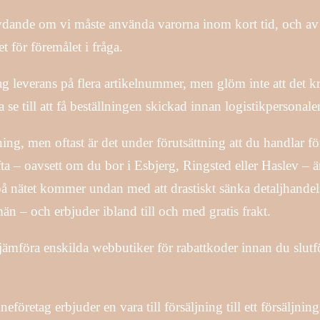
tydande om vi måste använda varorna inom kort tid, och av 
t för föremålet i fråga.
ag leverans på flera artikelnummer, men glöm inte att det 
 se till att få beställningen skickad innan logistikpersonalen
lning, men oftast är det under förutsättning att du handlar
 ofta – oavsett om du bor i Esbjerg, Ringsted eller Haslev – ä
 på nätet kommer undan med att drastiskt sänka detaljhandels
n – och erbjuder ibland till och med gratis frakt.
jämföra enskilda webbutiker för rabattkoder innan du slutför
öretag erbjuder en vara till försäljning till ett försäljnin