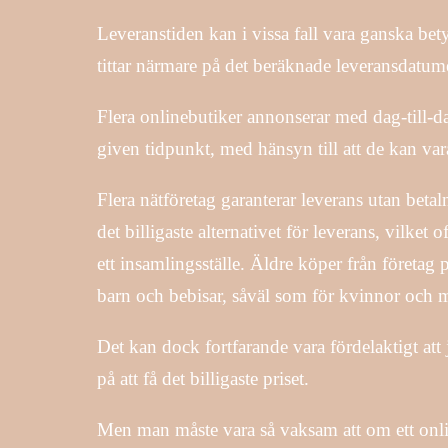
Leveranstiden kan i vissa fall vara ganska be
tittar närmare på det beräknade leveransdatume
Flera onlinebutiker annonserar med dag-till-d
given tidpunkt, med hänsyn till att de kan vara
Flera nätföretag garanterar leverans utan beta
det billigaste alternativet för leverans, vilket
ett insamlingsställe. Äldre köper från företag
barn och bebisar, såväl som för kvinnor och mä
Det kan dock fortfarande vara fördelaktigt att 
på att få det billigaste priset.
Men man måste vara så vaksam att om ett onlinef