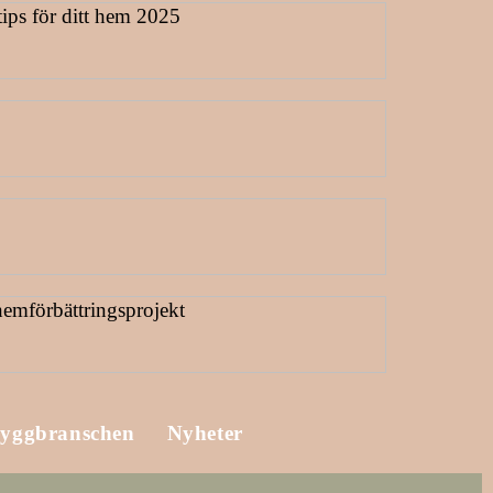
yggbranschen
Nyheter