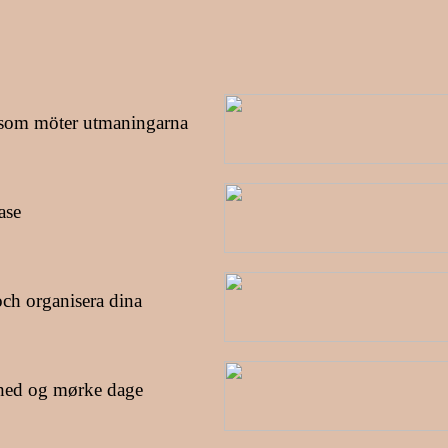
r som möter utmaningarna
ase
och organisera dina
thed og mørke dage