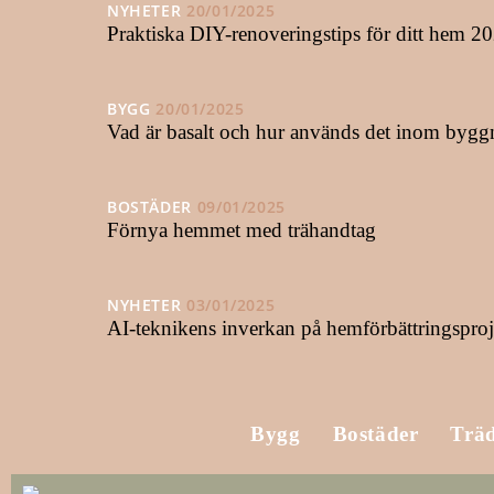
NYHETER
20/01/2025
Praktiska DIY-renoveringstips för ditt hem 2
BYGG
20/01/2025
Vad är basalt och hur används det inom bygg
BOSTÄDER
09/01/2025
Förnya hemmet med trähandtag
NYHETER
03/01/2025
AI-teknikens inverkan på hemförbättringsproj
Bygg
Bostäder
Trä