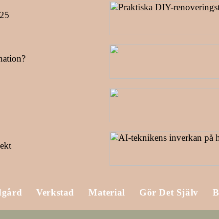
025
nation?
ekt
dgård
Verkstad
Material
Gör Det Själv
B