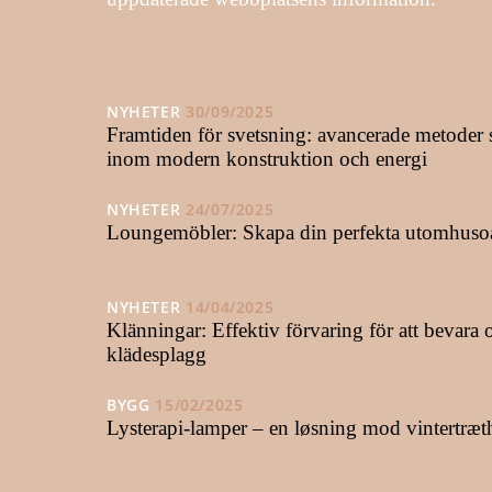
NYHETER
30/09/2025
Framtiden för svetsning: avancerade metode
inom modern konstruktion och energi
NYHETER
24/07/2025
Loungemöbler: Skapa din perfekta utomhuso
NYHETER
14/04/2025
Klänningar: Effektiv förvaring för att bevara 
klädesplagg
BYGG
15/02/2025
Lysterapi-lamper – en løsning mod vintertræ